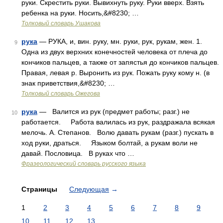
руки. Скрестить руки. Вывихнуть руку. Руки вверх. Взять
ребенка на руки. Носить,&#8230; …
Толковый словарь Ушакова
рука
— РУКА, и, вин. руку, мн. руки, рук, рукам, жен. 1.
9
Одна из двух верхних конечностей человека от плеча до
кончиков пальцев, а также от запястья до кончиков пальцев.
Правая, левая р. Выронить из рук. Пожать руку кому н. (в
знак приветствия,&#8230; …
Толковый словарь Ожегова
рука
— Валится из рук (предмет работы; разг.) не
10
работается. Работа валилась из рук, раздражала всякая
мелочь. А. Степанов. Волю давать рукам (разг.) пускать в
ход руки, драться. Языком болтай, а рукам воли не
давай. Пословица. В руках что …
Фразеологический словарь русского языка
Страницы
Следующая
→
1
2
3
4
5
6
7
8
9
10
11
12
13