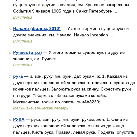
существуют и другие значения, см. Кровавое воскресенье.
События 9 января 1905 года в Санкт Петербурге …
Википедия
Начало (фильм, 2010)
— У этого термина существуют и
5
другие значения, см. Начало. Начало Inception …
Википедия
Ручеёк (игра)
— У этого термина существуют и другие
6
значения, см. Ручеёк …
Википедия
рука́
— и, вин. руку, мн. руки, дат. рукам, ж. 1. Каждая из
7
двух верхних конечностей человека от плечевого сустава до
кончиков пальцев. Заложить руки за спину. Скрестить руки
на груди. □ Корж залюбовался руками корейца.
Мускулистые, голые по локоть, они&#8230; …
Малый академический словарь
РУКА
— руки, вин. руку, мн. руки, рукам, жен. 1. Одна из
8
двух верхних конечностей человека, от плеча до конца
пальцев. Кисть руки. Правая, левая рука. Поднять, опустить