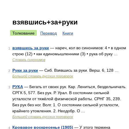
взявшись+за+руки
Толкование
Перевод
Книги
взявшись за руки
— нареч, кол во синонимов: 4 • в одном
1
строю (12) • как единомышленники (3) • рука об руку …
Словарь синонимов
Руки за руки
— Сиб. Взявшись за руки. Верш. 6, 128 …
2
Большой словарь русских поговорок
РУКА
— Бегать от своих рук. Кар. Лениться, бездельничать.
3
СРГК 5, 577. Без рук. Р. Урал. В состоянии сильной
усталости от тяжёлой физической работы. СРНГ 35, 239.
Без рук без ног. Волг. 1. О состоянии сильной усталости,
крайнего утомления. 2. Неодобр. О …
Большой словарь русских поговорок
Кровавое воскресенье (1905)
— У этого термина
4